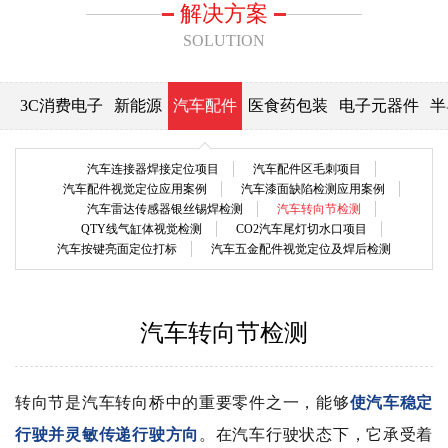
解决方案
SOLUTION
3C消费电子
新能源
汽车配件
医食药包装
电子元器件
半
汽车连接器焊接定位项目
汽车配件区毛刺项目
汽车配件视觉定位应用案例
汽车漆面缺陷检测应用案例
汽车雷达传感器银丝锡焊检测
汽车转向节检测
QTY线气缸体视觉检测
CO2汽车尾灯切水口项目
汽车按键亮面定位打标
汽车五金配件视觉定位及焊后检测
汽车转向节检测
转向节是汽车转向桥中的重要零件之一，能够
使汽车稳定
行驶并灵敏传递行驶方向
。在汽车行驶状态下，它承受着