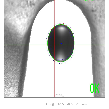
ABS孔：10.5（-0.05~0）mm