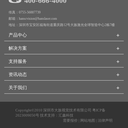
400-666-4000
传真：0755-56887739
邮箱：hanscvision@hanslaser.com
地址：深圳市宝安区福海街道重庆路12号大族激光全球智造中心2栋7楼
+
产品中心
+
解决方案
+
支持服务
+
资讯动态
+
关于我们
Copyright©2010 深圳市大族视觉技术有限公司
粤ICP备
2023009050号
技术支持：
汇鑫科技
需要报价
|
网站地图
|
法律声明