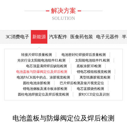
解决方案
SOLUTION
3C消费电子
新能源
汽车配件
医食药包装
电子元器件
半
转接片焊印质量检测
电池密封钉焊接焊后质量检测
光伏行业太阳能电池组件EL检测
太阳能电池组件PL检测
电芯顶盖满焊焊后缺陷检测
底板涂胶3D检测
电池盖板与防爆阀定位及焊后检测
锂电芯模组线视觉检测
电池PACK线中的点、涂胶视觉检测
离型纸撕胶视觉检测
圆柱电池涂胶检测
巴片焊后检测及镍片视觉定位
锂电池侧板及液冷板涂胶检测
电芯蓝膜烧伤检测
圆柱电池焊接定位及焊后视觉检测
胶钉CCD定位及识别
电池盖板与防爆阀定位及焊后检测