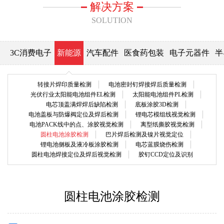
解决方案
SOLUTION
3C消费电子
新能源
汽车配件
医食药包装
电子元器件
半
转接片焊印质量检测
电池密封钉焊接焊后质量检测
光伏行业太阳能电池组件EL检测
太阳能电池组件PL检测
电芯顶盖满焊焊后缺陷检测
底板涂胶3D检测
电池盖板与防爆阀定位及焊后检测
锂电芯模组线视觉检测
电池PACK线中的点、涂胶视觉检测
离型纸撕胶视觉检测
圆柱电池涂胶检测
巴片焊后检测及镍片视觉定位
锂电池侧板及液冷板涂胶检测
电芯蓝膜烧伤检测
圆柱电池焊接定位及焊后视觉检测
胶钉CCD定位及识别
圆柱电池涂胶检测