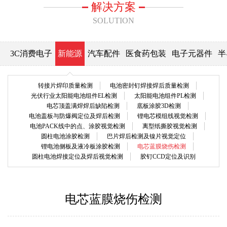
解决方案
SOLUTION
3C消费电子
新能源
汽车配件
医食药包装
电子元器件
半
转接片焊印质量检测
电池密封钉焊接焊后质量检测
光伏行业太阳能电池组件EL检测
太阳能电池组件PL检测
电芯顶盖满焊焊后缺陷检测
底板涂胶3D检测
电池盖板与防爆阀定位及焊后检测
锂电芯模组线视觉检测
电池PACK线中的点、涂胶视觉检测
离型纸撕胶视觉检测
圆柱电池涂胶检测
巴片焊后检测及镍片视觉定位
锂电池侧板及液冷板涂胶检测
电芯蓝膜烧伤检测
圆柱电池焊接定位及焊后视觉检测
胶钉CCD定位及识别
电芯蓝膜烧伤检测